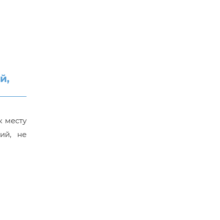
й,
к месту
ий, не