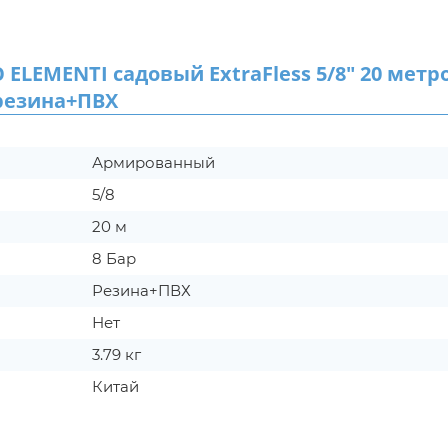
EMENTI садовый ExtraFless 5/8" 20 метро
резина+ПВХ
Армированный
5/8
20 м
8 Бар
Резина+ПВХ
Нет
3.79 кг
Китай