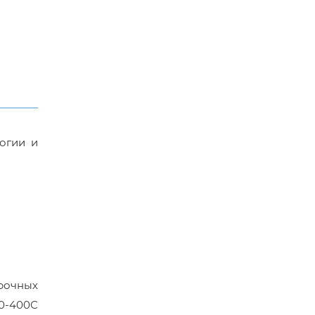
огии и
рочных
50-400С