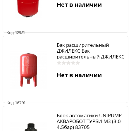
Нет в наличии
Код: 12951
Бак расширительный
ДЖИЛЕКС Бак
расширительный ДЖИЛЕКС
100л цилиндрический
(7790), 450х862м 1" 6бар от
-10 до + 100С 27кг, шт.
Нет в наличии
Код: 16791
Блок автоматики UNIPUMP
АКВАРОБОТ ТУРБИ-М3 (3.0-
4.5бар) 83705