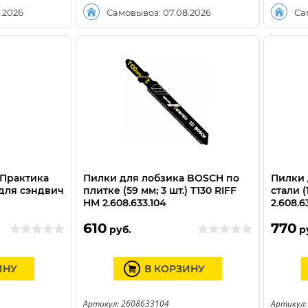
.2026
Самовывоз: 07.08.2026
Са
 Практика
Пилки для лобзика BOSCH по
Пилки 
, для сэндвич
плитке (59 мм; 3 шт.) T130 RIFF
стали (
HM 2.608.633.104
2.608.6
610
770
руб.
р
ИНУ
В КОРЗИНУ
Артикул: 2608633104
Артикул: