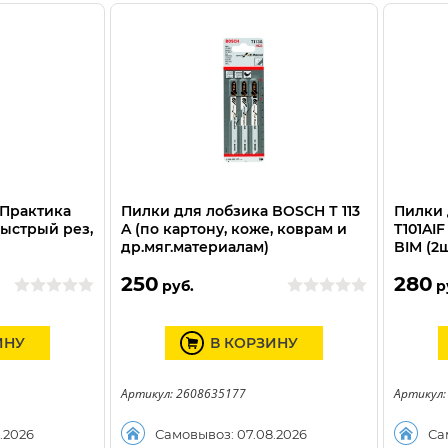
 Практика
Пилки для лобзика BOSCH Т 113
Пилки 
 быстрый рез,
A (по картону, коже, коврам и
T101AIF
др.мяг.материалам)
BIM (2ш
250
280
руб.
р
ИНУ
В КОРЗИНУ
Артикул: 2608635177
Артикул:
.2026
Самовывоз: 07.08.2026
Са