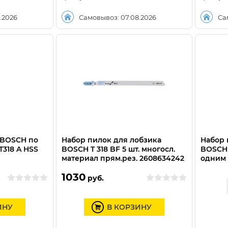
.2026
Самовывоз: 07.08.2026
Са
 BOSCH по
Набор пилок для лобзика
Набор 
 T318 A HSS
BOSCH T 318 BF 5 шт. многосл.
BOSCH 
материал прям.рез. 2608634242
одним 
1030
руб.
ИНУ
В КОРЗИНУ