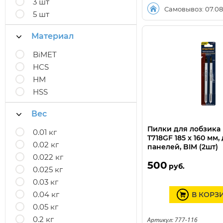
3 шт
Самовывоз: 07.08
5 шт
Материал
BiMET
HCS
HM
HSS
Вес
Пилки для лобзика
0.01 кг
T718GF 185 x 160 мм
0.02 кг
панелей, BIM (2шт)
0.022 кг
500
руб.
0.025 кг
0.03 кг
0.04 кг
В КОРЗ
0.05 кг
0.2 кг
Артикул: 777-116