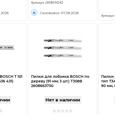
Артикул: 2608634242
.2026
Самовывоз: 07.08.2026
Артикул:
BOSCH T 101
Пилки для лобзика BOSCH по
Пилки 
636 431)
дереву (91 мм; 3 шт.) Т308В
тип T3
2608663750
90 мм,
HCS, (2 
ичии
Нет в наличии