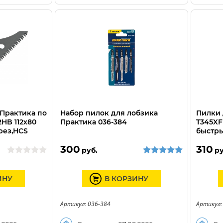
 Практика по
Набор пилок для лобзика
Пилки 
2HB 112х80
Практика 036-384
T345XF 
рез,HCS
быстры
300
310
руб.
ру
ИНУ
В КОРЗИНУ
Артикул: 036-384
Артикул: