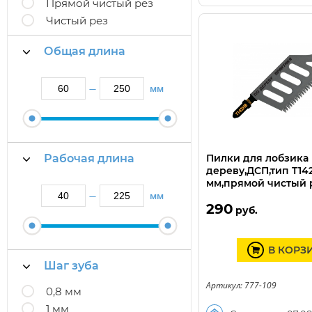
Прямой чистый рез
Чистый рез
Общая длина
мм
—
Рабочая длина
Пилки для лобзика
дереву,ДСП,тип T14
мм,прямой чистый 
мм
—
290
руб.
В КОРЗ
Шаг зуба
Артикул: 777-109
0,8 мм
1 мм