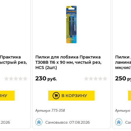
 Практика
Пилки для лобзика Практика
Пилки 
быстрый рез,
T308B 116 х 90 мм, чистый рез,
ламина
HCS (2шт.)
мм,чис
230
250
руб.
р
ИНУ
В КОРЗИНУ
Артикул: 775-358
Артикул:
.2026
Самовывоз: 07.08.2026
Са