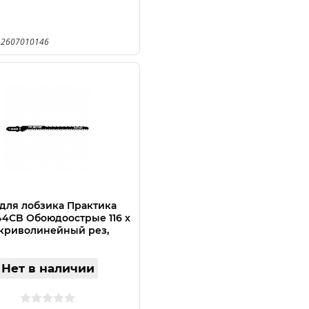
 2607010146
для лобзика Практика
44CB Обоюдоострые 116 х
 криволинейный рез,
шт.)
Нет в наличии