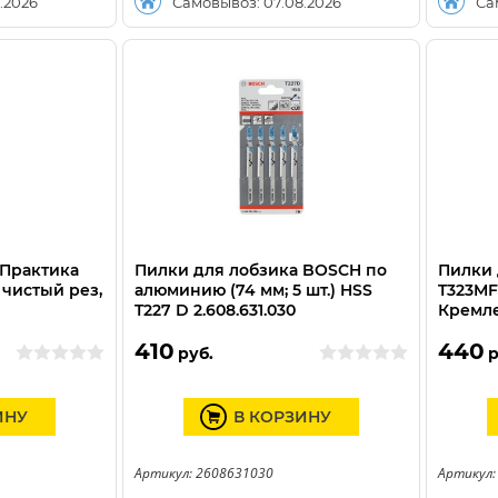
.2026
Самовывоз: 07.08.2026
Са
 Практика
Пилки для лобзика BOSCH по
Пилки 
, чистый рез,
алюминию (74 мм; 5 шт.) HSS
T323MF 
T227 D 2.608.631.030
Кремле
BIM (2
410
440
руб.
р
ИНУ
В КОРЗИНУ
Артикул: 2608631030
Артикул: