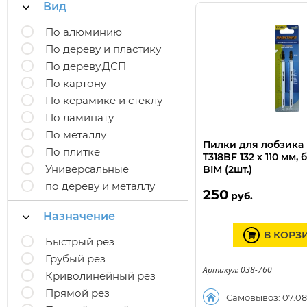
Вид
По алюминию
По дереву и пластику
По дереву,ДСП
По картону
По керамике и стеклу
По ламинату
По металлу
Пилки для лобзика
По плитке
T318BF 132 х 110 мм,
Универсальные
BIM (2шт.)
по дереву и металлу
250
руб.
Назначение
В КОРЗ
Быстрый рез
Грубый рез
Артикул: 038-760
Криволинейный рез
Прямой рез
Самовывоз: 07.08