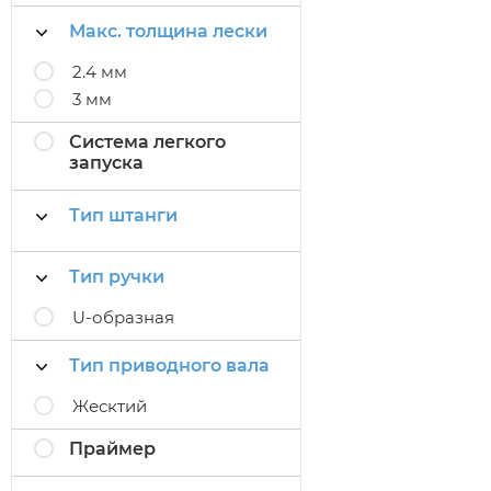
Макс. толщина лески
2.4 мм
3 мм
Система легкого
запуска
Тип штанги
Тип ручки
U-образная
Тип приводного вала
Жесктий
Праймер