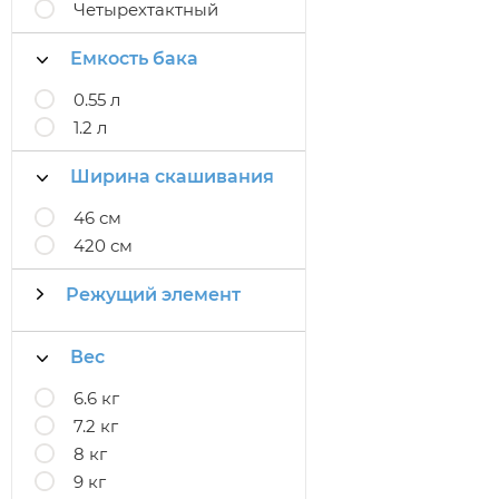
Четырехтактный
Емкость бака
0.55 л
1.2 л
Ширина скашивания
46 см
420 см
Режущий элемент
Вес
6.6 кг
7.2 кг
8 кг
9 кг