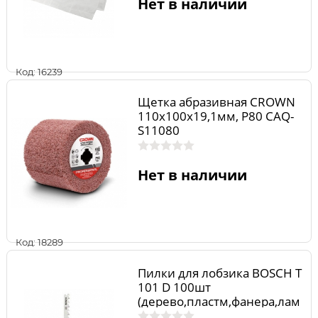
Нет в наличии
Код: 16239
Щетка абразивная CROWN
110х100х19,1мм, Р80 CAQ-
S11080
Нет в наличии
Код: 18289
Пилки для лобзика BOSCH Т
101 D 100шт
(дерево,пластм,фанера,лам
инат,без скола)