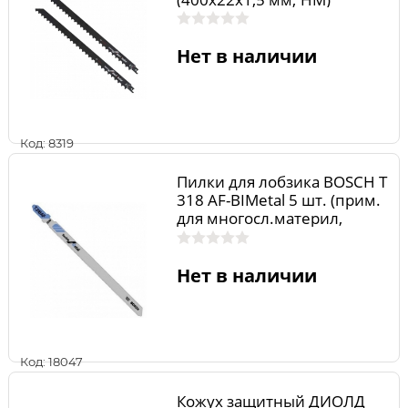
2608650975
Нет в наличии
Код: 8319
Пилки для лобзика BOSCH Т
318 AF-BIMetal 5 шт. (прим.
для многосл.материл,
прямой.рез, цв. металл,
алюмин)
Нет в наличии
Код: 18047
Кожух защитный ДИОЛД