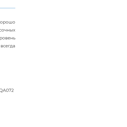
 хорошо
сочных
уровень
всегда
KQA072