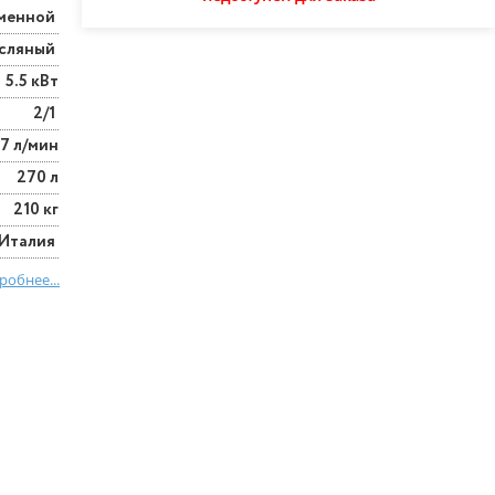
менной
сляный
5.5 кВт
2/1
7 л/мин
270 л
210 кг
Италия
робнее...