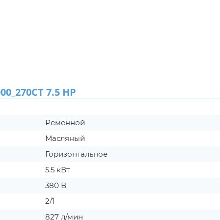
0_270CT 7.5 HP
Ременной
Масляный
Горизонтальное
5.5 кВт
380 В
2/1
827 л/мин