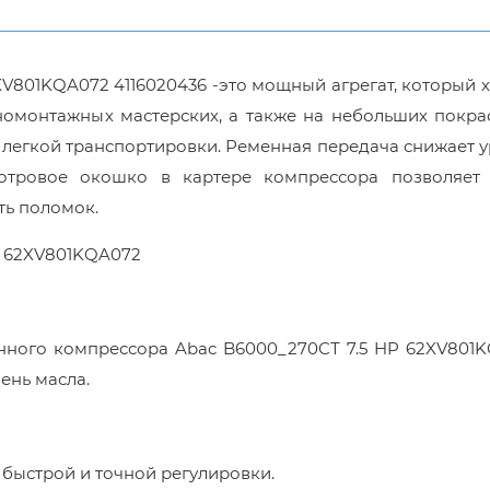
V801KQA072 4116020436 -это мощный агрегат, который
номонтажных мастерских, а также на небольших покра
 легкой транспортировки. Ременная передача снижает 
отровое окошко в картере компрессора позволяет 
ть поломок.
P 62XV801KQA072
нного компрессора Abac B6000_270CТ 7.5 HP 62XV801
ень масла.
 быстрой и точной регулировки.