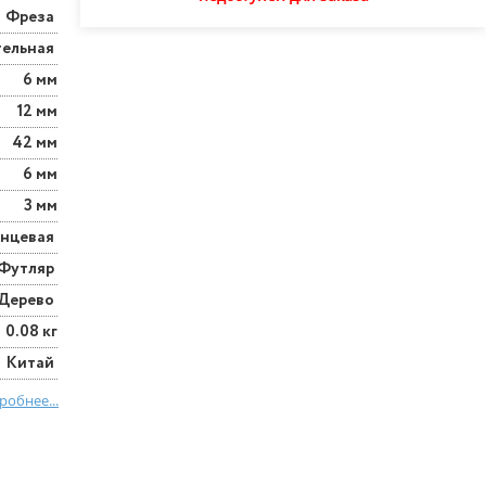
Фреза
тельная
6 мм
12 мм
42 мм
6 мм
3 мм
онцевая
Футляр
Дерево
0.08 кг
Китай
робнее...