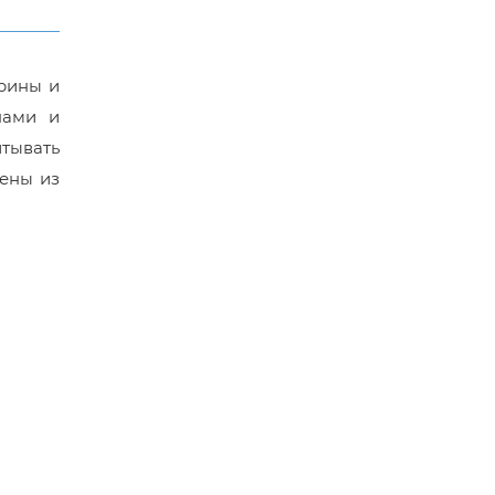
ирины и
нами и
тывать
ены из