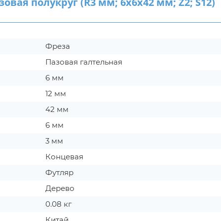
ая полукруг (R3 мм; 6x6x42 мм; Z2; S12)
Фреза
Пазовая галтельная
6 мм
12 мм
42 мм
6 мм
3 мм
Концевая
Футляр
Дерево
0.08 кг
Китай