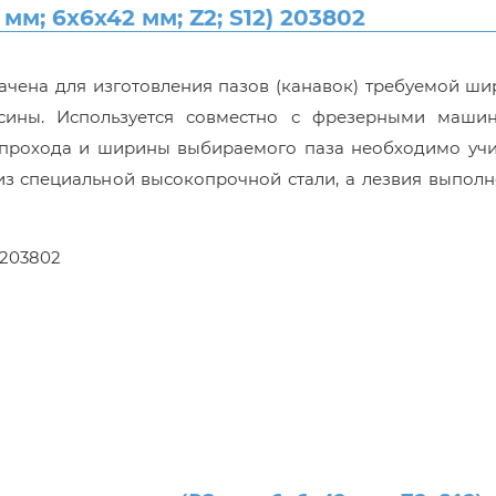
м; 6x6x42 мм; Z2; S12) 203802
ачена для изготовления пазов (канавок) требуемой ш
сины. Используется совместно с фрезерными маши
 прохода и ширины выбираемого паза необходимо учи
з специальной высокопрочной стали, а лезвия выполн
 203802