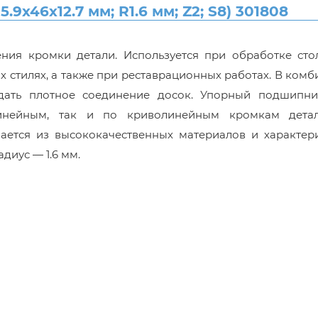
х46х12.7 мм; R1.6 мм; Z2; S8) 301808
ния кромки детали. Используется при обработке сто
х стилях, а также при реставрационных работах. В ком
дать плотное соединение досок. Упорный подшипни
инейным, так и по криволинейным кромкам дета
ается из высококачественных материалов и характери
диус — 1.6 мм.