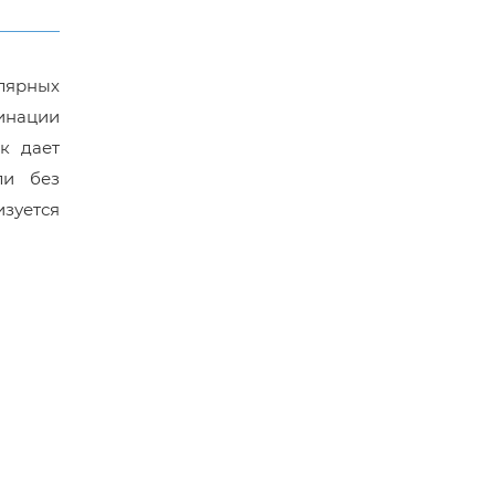
лярных
бинации
к дает
ли без
зуется