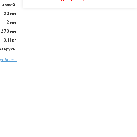
т ножей
20 мм
2 мм
270 мм
0.11 кг
еларусь
робнее...