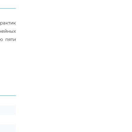
рактик
нейных
ю пяти