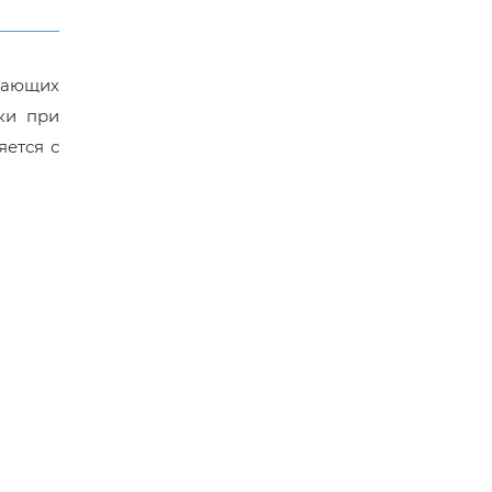
вающих
ки при
яется с