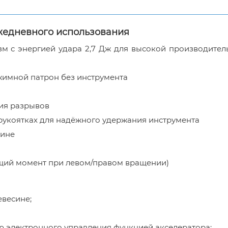
жедневного использования
м с энергией удара 2,7 Дж для высокой производител
жимной патрон без инструмента
ия разрывов
рукоятках для надёжного удержания инструмента
сине
щий момент при левом/правом вращении)
евесине;
ю электронного управления функцией акселератора;