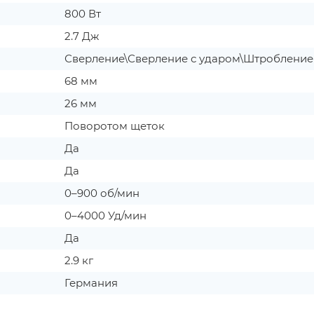
800 Вт
2.7 Дж
Сверление\Сверление с ударом\Штроблени
68 мм
26 мм
Поворотом щеток
Да
Да
0–900 об/мин
0–4000 Уд/мин
Да
2.9 кг
Германия