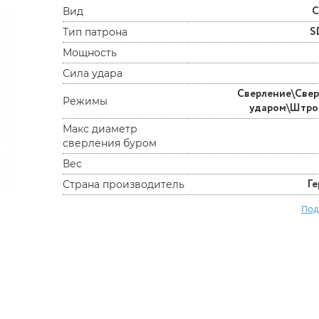
С
Вид
S
Тип патрона
Мощность
Сила удара
Сверление\Свер
Режимы
ударом\Штр
Макс диаметр
сверления буром
Вес
Г
Страна производитель
Под