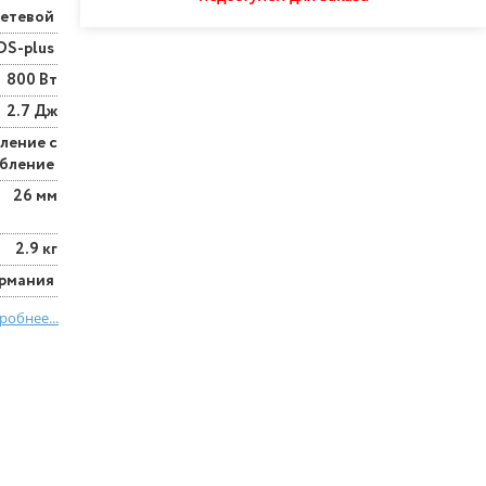
етевой
DS-plus
800 Вт
2.7 Дж
ление с
обление
26 мм
2.9 кг
ермания
робнее...