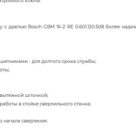
атронного ключа.
 с дрелью Bosch GBM 16-2 RE 0.601.120.508 более наде
ипниками - для долгого срока службы;
оты;
 вытяжной шпонкой;
работы в стойке сверлильного станка;
о начала сверления.