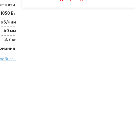
от сети
1050 Вт
 об/мин
40 мм
3.7 кг
ермания
робнее...