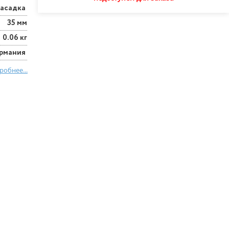
асадка
35 мм
0.06 кг
ермания
робнее...