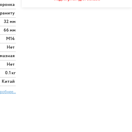
оронка
граниту
32 мм
66 мм
М14
Нет
мазная
Нет
0.1 кг
Китай
робнее...