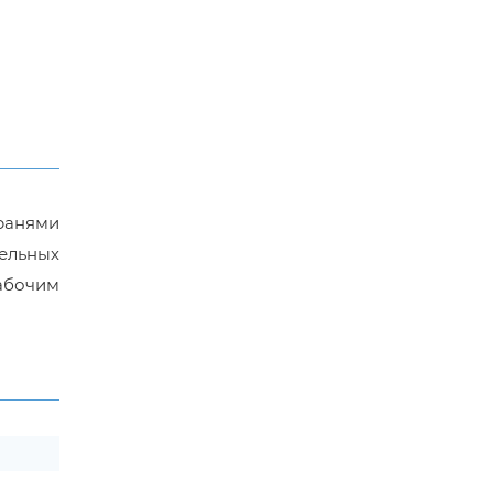
ранями
ельных
абочим