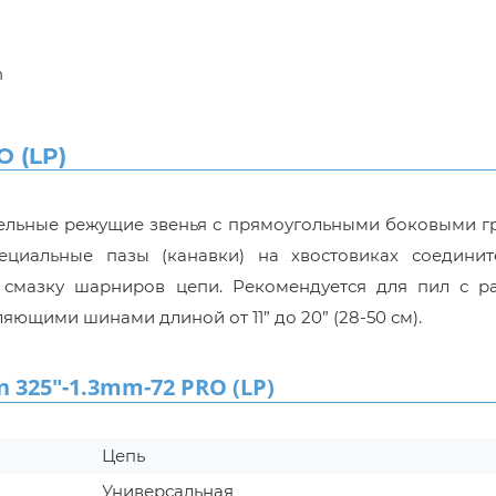
n
 (LP)
зельные режущие звенья с прямоугольными боковыми г
ециальные пазы (канавки) на хвостовиках соединит
ю смазку шарниров цепи. Рекомендуется для пил с р
ляющими шинами длиной от 11” до 20” (28-50 см).
25"-1.3mm-72 PRO (LP)
Цепь
Универсальная