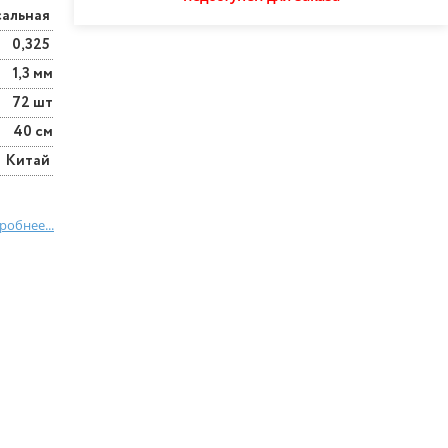
сальная
0,325
1,3 мм
72 шт
40 см
Китай
робнее...