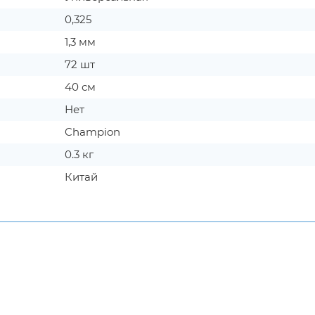
0,325
1,3 мм
72 шт
40 см
Нет
Champion
0.3 кг
Китай