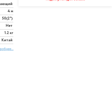
ывающий
4 м
50(2")
Нет
1.2 кг
Китай
робнее...