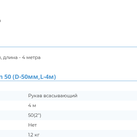
n
 длина - 4 метра
50 (D-50мм,L-4м)
Рукав всасывающий
4 м
50(2")
Нет
1.2 кг