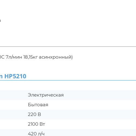
n
С 7л/мин 18,15кг асинхронный)
 HP5210
Электрическая
Бытовая
220 В
2100 Вт
420 л/ч