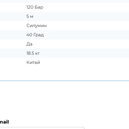
120 Бар
5 м
Силумин
40 Град
Да
18.5 кг
Китай
mail