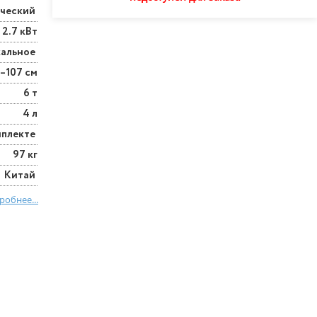
ический
2.7 кВт
кальное
–107 см
6 т
4 л
мплекте
97 кг
Китай
робнее...