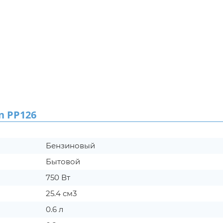
 PP126
Бензиновый
Бытовой
750 Вт
25.4 см3
0.6 л