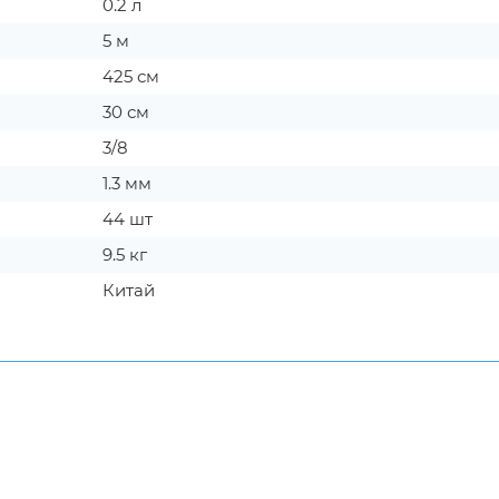
0.2 л
5 м
425 см
30 см
3/8
1.3 мм
44 шт
9.5 кг
Китай