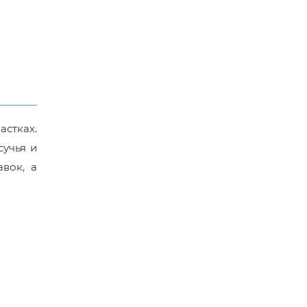
астках.
сучья и
вок, а