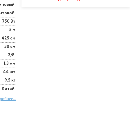
иновый
ытовой
750 Вт
5 м
425 см
30 см
3/8
1.3 мм
44 шт
9.5 кг
Китай
робнее...