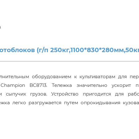
n
блоков (г/п 250кг,1100*830*280мм,50кг
лнительным оборудованием к культиваторам для пер
 Champion BC8713. Тележка значительно ускорит п
и сыпучих грузов. Устройство пригодится для раб
ележка легко разгружается путем опрокидывания кузов