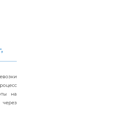
,
евозки
роцесс
оты на
а через