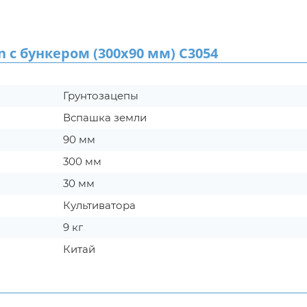
 бункером (300х90 мм) C3054
Грунтозацепы
Вспашка земли
90 мм
300 мм
30 мм
Культиватора
9 кг
Китай