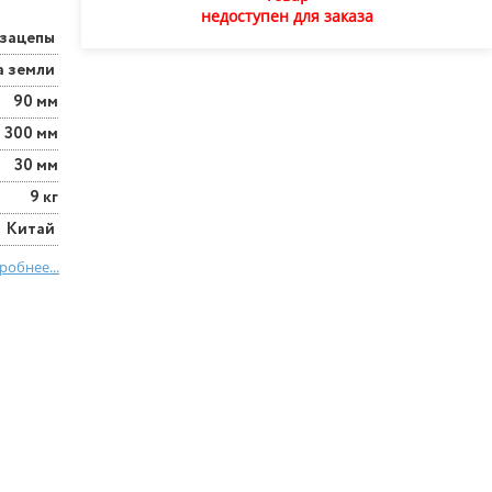
недоступен для заказа
озацепы
а земли
90 мм
300 мм
30 мм
9 кг
Китай
робнее...