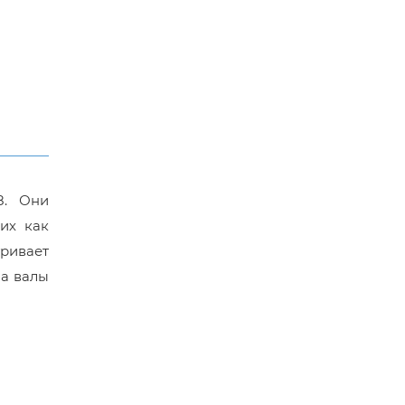
8. Они
их как
ривает
на валы