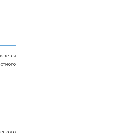
ичается
стного
ческого