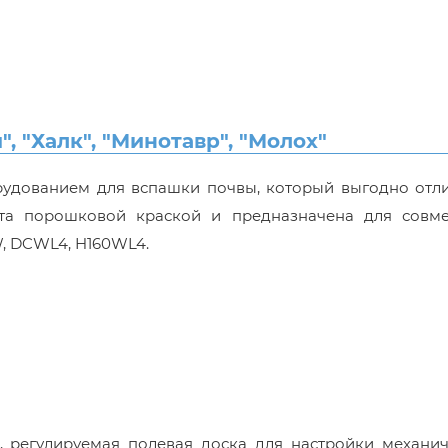
 "Халк", "Минотавр", "Молох"
орудованием для вспашки почвы, который выгодно отл
та порошковой краской и предназначена для совме
W, DCWL4, H160WL4.
в, регулируемая полевая доска для настройки механи