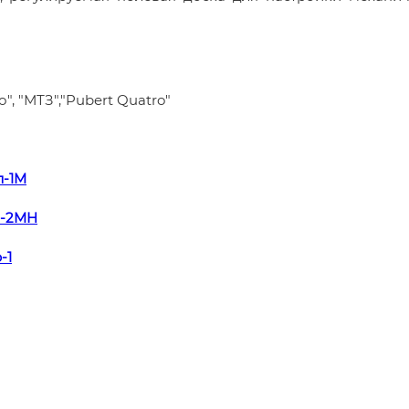
ро", "МТЗ","Pubert Quatro"
л-1M
л-2MH
-1