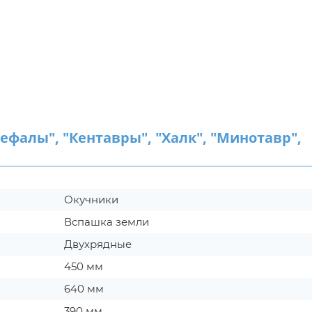
алы", "Кентавры", "Халк", "Минотавр",
Окучники
Вспашка земли
Двухрядные
450 мм
640 мм
390 мм