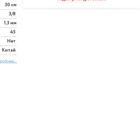
30 см
3/8
1,3 мм
45
Нет
Китай
робнее...