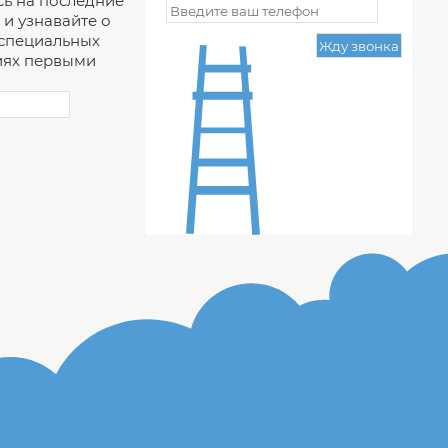
ь на последние
и узнавайте о
 специальных
ях первыми