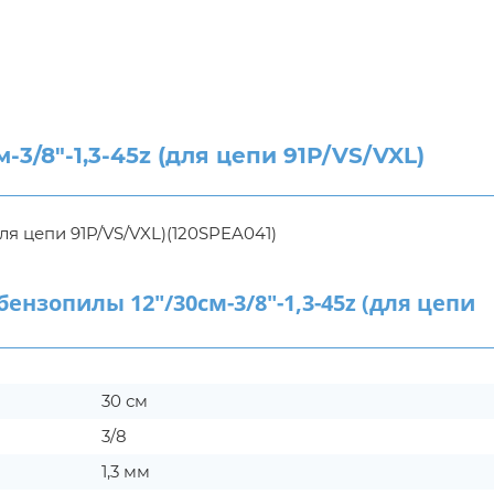
/8"-1,3-45z (для цепи 91P/VS/VXL)
ля цепи 91P/VS/VXL)(120SPEA041)
зопилы 12"/30см-3/8"-1,3-45z (для цепи
30 см
3/8
1,3 мм