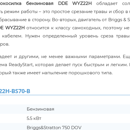
нокосилка бензиновая DDE WYZ22H
обладает со
 режим работы – это простое срезание травы и сбор в
сывание в сторону. Во-вторых, двигатель от Briggs & St
DDE WYZ22H
относится к классу самоходных, поэтому н
 кабелем. Нужен определенный уровень среза травы,
ров.
адеет и другими, не менее важными параметрами. Ещ
ма ReadyStart, которая делает пуск быстрым и легким.
оторый также имеет напыление порошкового типа.
2H-BS70-B
Бензиновая
5.5 кВт
Briggs&Stratton 750 DOV