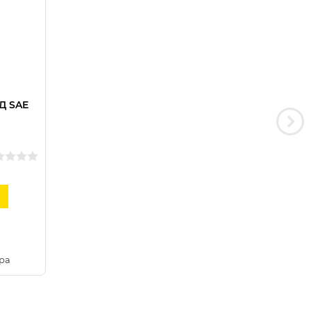
Д SAE
ра