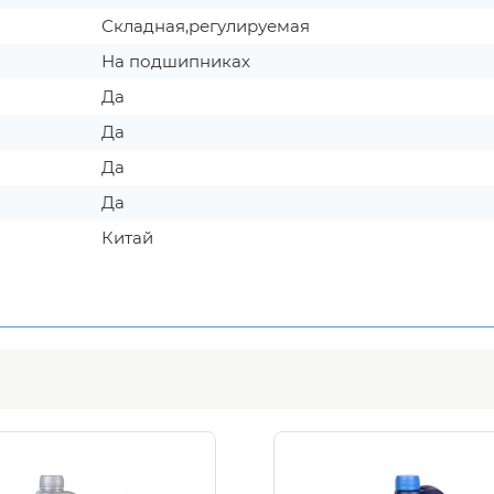
Складная,регулируемая
На подшипниках
Да
Да
Да
Да
Китай