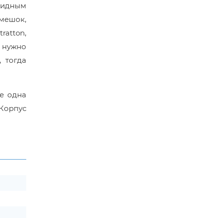
лидным
 мешок,
ratton,
е нужно
 тогда
е одна
 Корпус