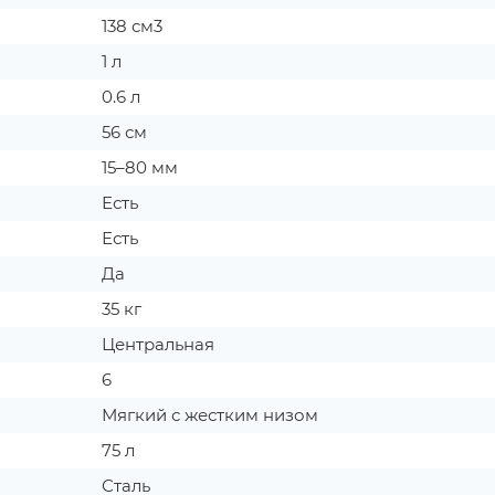
138 см3
1 л
0.6 л
56 см
15–80 мм
Есть
Есть
Да
35 кг
Центральная
6
Мягкий с жестким низом
75 л
Сталь