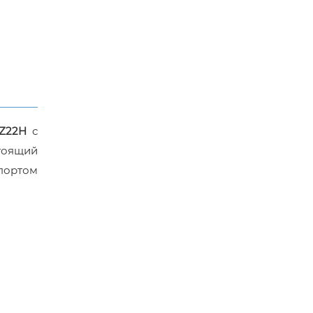
YZ22H
с
тоящий
портом