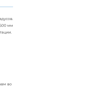
адусов.
 600 мм
тации.
авм во