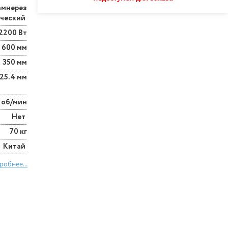
амнерез
ический
2200 Вт
600 мм
350 мм
25.4 мм
 об/мин
Нет
70 кг
Китай
робнее...