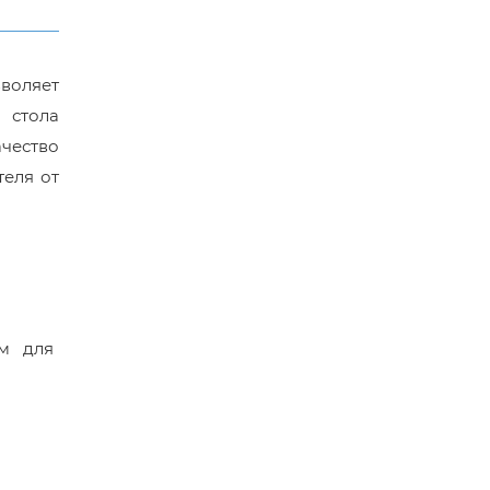
воляет
 стола
ачество
еля от
ом для