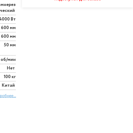
амнерез
ический
4000 Вт
600 мм
600 мм
50 мм
 об/мин
Нет
100 кг
Китай
робнее...