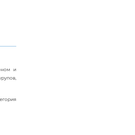
оном и
рупов,
егория