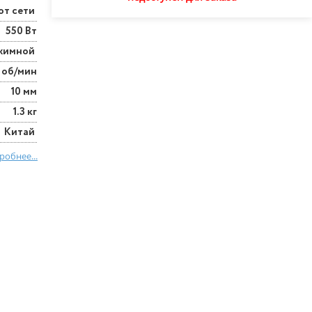
от сети
550 Вт
жимной
 об/мин
10 мм
1.3 кг
Китай
робнее...