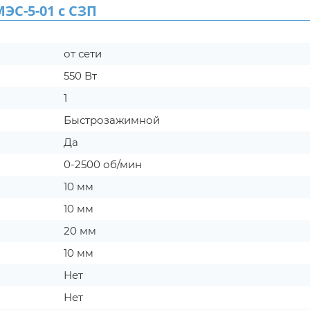
С-5-01 с СЗП
от сети
550 Вт
1
Быстрозажимной
Да
0-2500 об/мин
10 мм
10 мм
20 мм
10 мм
Нет
Нет