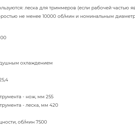
ользуются: леска для триммеров (если рабочей частью я
коростью не менее 10000 об/мин и номинальным диамет
700
оздушным охлаждением
25,4
румента - нож, мм 255
румента - леска, мм 420
щности, об/мин 7500