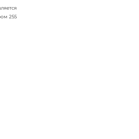
вляется
ром 255