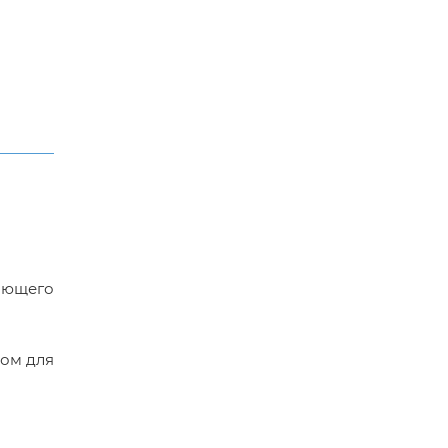
ающего
лом для