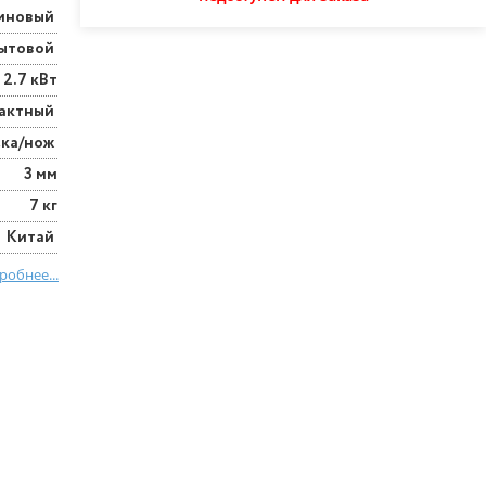
иновый
ытовой
2.7 кВт
актный
ска/нож
3 мм
7 кг
Китай
робнее...