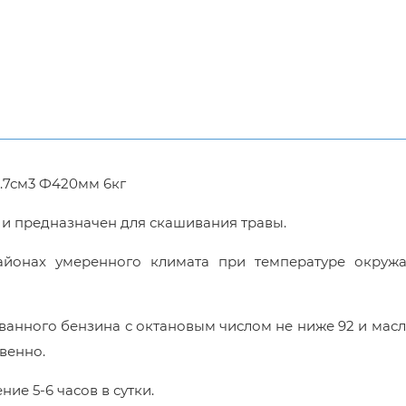
.7см3 Ф420мм 6кг
 и предназначен для скашивания травы.
айонах умеренного климата при температуре окруж
ованного бензина с октановым числом не ниже 92 и мас
твенно.
ие 5-6 часов в сутки.