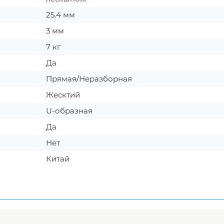
25.4 мм
3 мм
7 кг
Да
Прямая/Неразборная
Жесктий
U-образная
Да
Нет
Китай