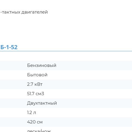
2-тактных двигателей
-1-52
Бензиновый
Бытовой
2.7 кВт
51.7 см3
Двухтактный
1.2 л
420 см
леска/нож