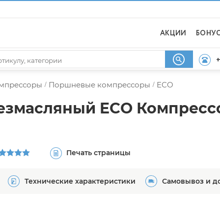
АКЦИИ
БОНУ
+
мпрессоры
Поршневые компрессоры
ECO
/
/
езмасляный ECO Компресс
Печать страницы
Технические характеристики
Самовывоз и д