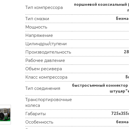
поршневой коаксиальный 
Тип компрессора
Безма
Тип смазки
Мощность
Напряжение
Цилиндры/ступени
28
Производительность
Рабочее давление
Объем ресивера
Б
Класс компрессора
быстросъемный коннектор (
Тип соединения
штуцер "
Транспортировочные
колеса
725х355
Габариты
безма
Особенность