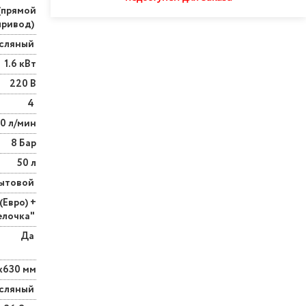
(прямой
привод)
сляный
1.6 кВт
220 В
4
0 л/мин
8 Бар
50 л
ытовой
Евро) +
елочка"
Да
х630 мм
сляный