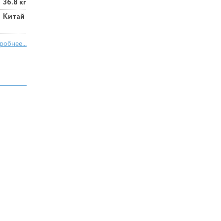
36.8 кг
Китай
робнее...