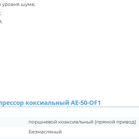
 уровня шума;
;
.
ессор коксиальный AE-50-OF1
поршневой коаксиальный (прямой привод)
Безмасляный