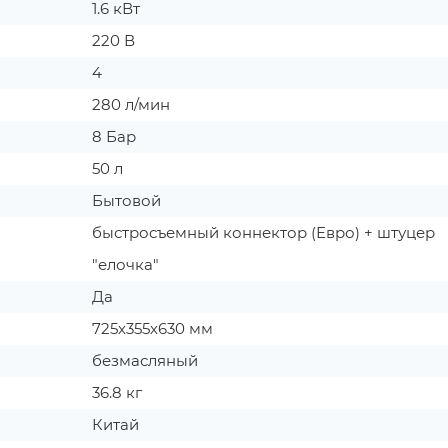
1.6 кВт
220 В
4
280 л/мин
8 Бар
50 л
Бытовой
быстросъемный коннектор (Евро) + штуцер
"елочка"
Да
725х355х630 мм
безмасляный
36.8 кг
Китай