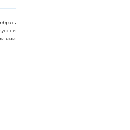
добрать
рунта и
актным