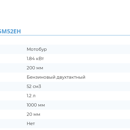
БМ52ЕН
Мотобур
1.84 кВт
200 мм
Бензиновый двухтактный
52 см3
1.2 л
1000 мм
20 мм
Нет