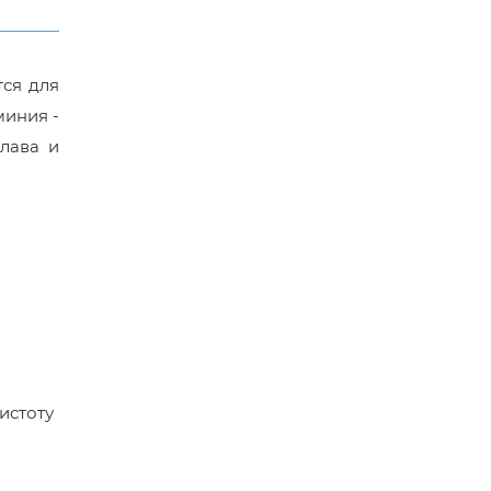
тся для
миния -
лава и
истоту