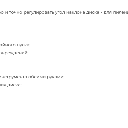
и точно регулировать угол наклона диска - для пилен
айного пуска;
овреждений;
инструмента обеими руками;
ия диска;