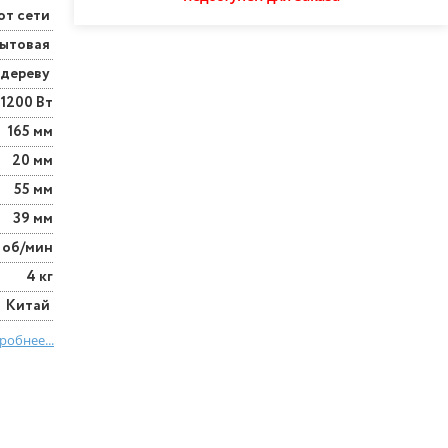
от сети
ытовая
 дереву
1200 Вт
165 мм
20 мм
55 мм
39 мм
 об/мин
4 кг
Китай
робнее...