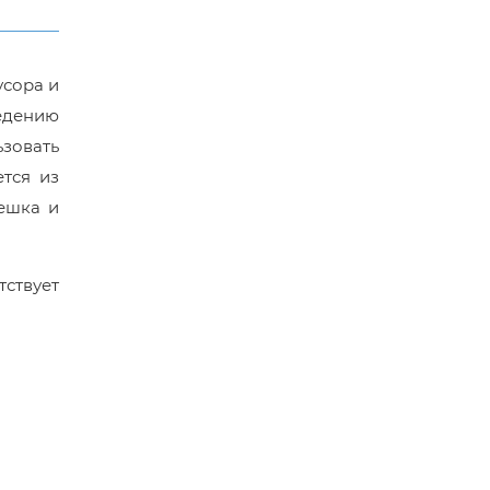
усора и
едению
зовать
ется из
мешка и
ствует