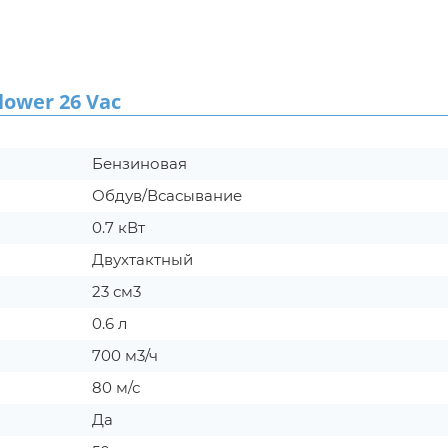
ower 26 Vac
Бензиновая
Обдув/Всасывание
0.7 кВт
Двухтактный
23 см3
0.6 л
700 м3/ч
80 м/с
Да