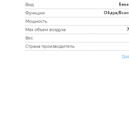
Бен
Вид
Обдув/Вса
Функции
Мощность
Max объем воздуха
Вес
Страна производитель
Под