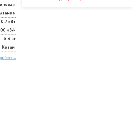
зиновая
сывание
0.7 кВт
700 м3/ч
5.4 кг
Китай
робнее...