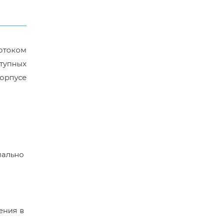
отоком
тупных
орпусе
мально
ения в