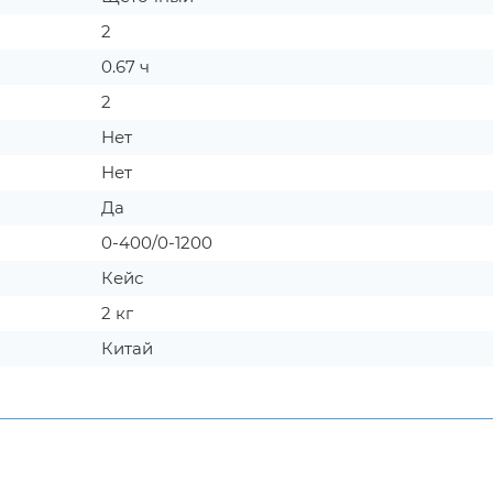
2
0.67 ч
2
Нет
Нет
Да
0-400/0-1200
Кейс
2 кг
Китай