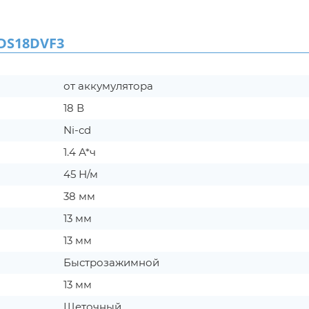
DS18DVF3
от аккумулятора
18 В
Ni-cd
1.4 А*ч
45 Н/м
38 мм
13 мм
13 мм
Быстрозажимной
13 мм
Щеточный