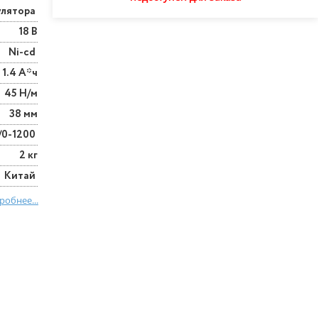
улятора
18 В
Ni-cd
1.4 А*ч
45 Н/м
38 мм
/0-1200
2 кг
Китай
робнее...