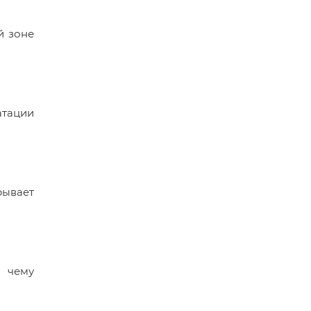
й зоне
атации
рывает
я чему