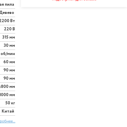
ая пила
Девево
2200 Вт
220 В
315 мм
30 мм
 об/мин
60 мм
90 мм
90 мм
х800 мм
1000 мм
50 кг
Китай
робнее...