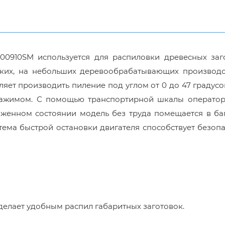
000910SM используется для распиловки древесных заг
ских, на небольших деревообрабатывающих производст
ляет производить пиление под углом от 0 до 47 градусо
зажимом. С помощью транспортирной шкалы оператор
оженном состоянии модель без труда помещается в ба
тема быстрой остановки двигателя способствует безоп
делает удобным распил габаритных заготовок.