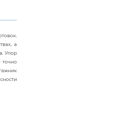
отовок.
вах, а
в. Упор
 точно
гажник
асности