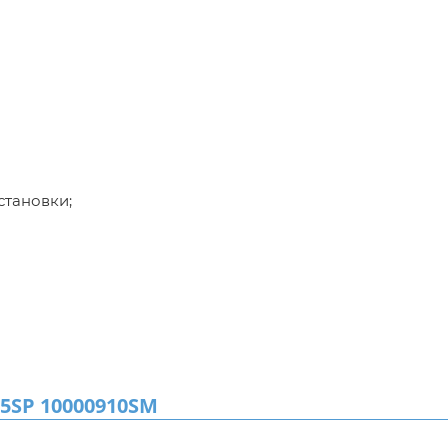
становки;
5SP 10000910SM