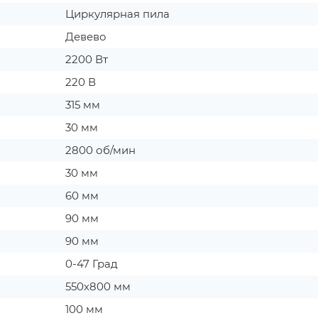
Циркулярная пила
Девево
2200 Вт
220 В
315 мм
30 мм
2800 об/мин
30 мм
60 мм
90 мм
90 мм
0-47 Град
550х800 мм
100 мм