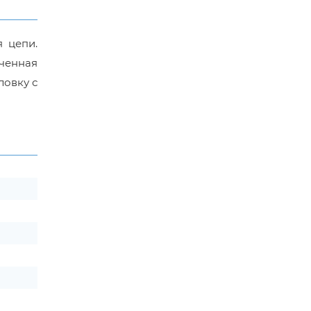
 цепи.
аченная
ловку с