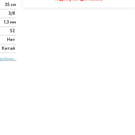
35 см
3/8
1,3 мм
52
Нет
Китай
робнее...