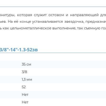
рнитуры, которая служит остовом и направляющей для
ьев. На её конце устанавливается звездочка, предназн
ь как цельнометаллическое выполнение, так съемную го
"-14"-1.3-52зв
35 см
3/8
1,3 мм
52
Нет
Нет