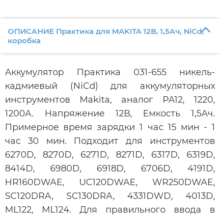
ОПИСАНИЕ Практика для MAKITA 12В, 1,5Ач, NiCd,
коробка
Аккумулятор Практика 031-655 никель-
кадмиевый (NiCd) для аккумуляторных
инструментов Makita, аналог PA12, 1220,
1200A. Напряжение 12В, Емкость 1,5Ач.
Примерное время зарядки 1 час 15 мин - 1
час 30 мин. Подходит для инструментов
6270D, 8270D, 6271D, 8271D, 6317D, 6319D,
8414D, 6980D, 6918D, 6706D, 4191D,
HR160DWAE, UC120DWAE, WR250DWAE,
SC120DRA, SC130DRA, 4331DWD, 4013D,
ML122, ML124. Для правильного ввода в