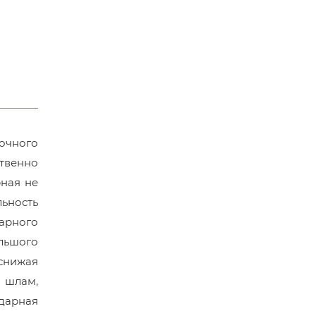
очного
твенно
ная не
ьность
арного
льшого
 снижая
 шлам,
ударная