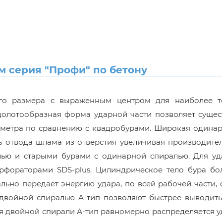
м серия "Профи" по бетону
ого размера с выраженным центром для наиболее т
долотообразная форма ударной части позволяет сущес
аметра по сравнению с квадробурами. Широкая одинар
 отвода шлама из отверстия увеличивая производител
лью и старыми бурами с одинарной спиралью. Для уд
ерфораторами SDS-plus. Цилиндрическое тело бура бо
ьно передает энергию удара, по всей рабочей части,
 двойной спиралью А-тип позволяют быстрее выводить
ря двойной спирали А-тип равномерно распределяется 