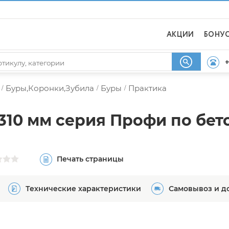
АКЦИИ
БОНУ
+
Буры,Коронки,Зубила
Буры
Практика
/
/
/
х310 мм серия Профи по бет
Печать страницы
Технические характеристики
Самовывоз и д