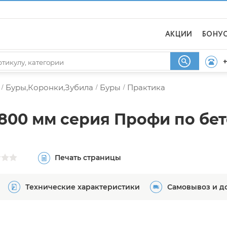
АКЦИИ
БОНУ
+
Буры,Коронки,Зубила
Буры
Практика
/
/
/
х800 мм серия Профи по бе
Печать страницы
Технические характеристики
Самовывоз и д