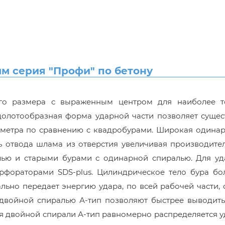
м серия "Профи" по бетону
ого размера с выраженным центром для наиболее т
долотообразная форма ударной части позволяет сущес
аметра по сравнению с квадробурами. Широкая одинар
 отвода шлама из отверстия увеличивая производител
лью и старыми бурами с одинарной спиралью. Для уд
ерфораторами SDS-plus. Цилиндрическое тело бура бо
ьно передает энергию удара, по всей рабочей части,
 двойной спиралью А-тип позволяют быстрее выводить
ря двойной спирали А-тип равномерно распределяется 