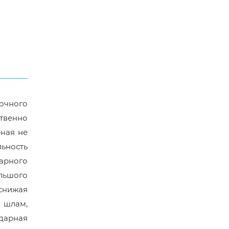
очного
твенно
ная не
ьность
арного
льшого
 снижая
 шлам,
ударная