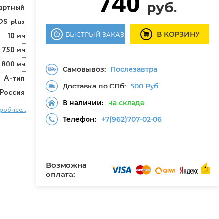
740
руб.
артный
DS-plus
В КОРЗИНУ
БЫСТРЫЙ ЗАКАЗ
10 мм
750 мм
800 мм
Самовывоз:
Послезавтра
А-тип
Доставка по СПб:
500 Руб.
Россия
В наличии:
на складе
робнее...
Телефон:
+7(962)707-02-06
Возможна
оплата: