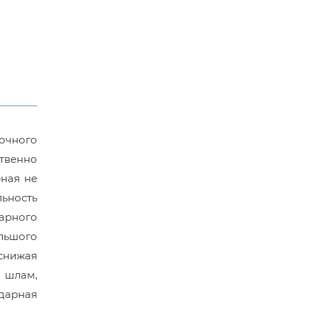
очного
твенно
ная не
ьность
арного
льшого
 снижая
 шлам,
ударная