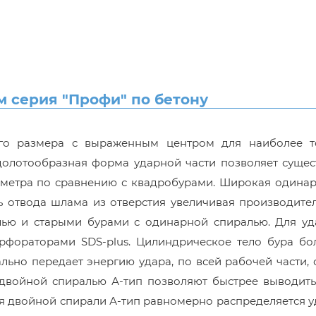
м серия "Профи" по бетону
ого размера с выраженным центром для наиболее т
долотообразная форма ударной части позволяет сущес
аметра по сравнению с квадробурами. Широкая одинар
 отвода шлама из отверстия увеличивая производител
лью и старыми бурами с одинарной спиралью. Для уд
ерфораторами SDS-plus. Цилиндрическое тело бура бо
ьно передает энергию удара, по всей рабочей части,
 двойной спиралью А-тип позволяют быстрее выводить
ря двойной спирали А-тип равномерно распределяется 