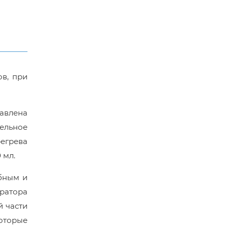
ов, при
тавлена
тельное
егрева
 мл.
обным и
ератора
й части
оторые