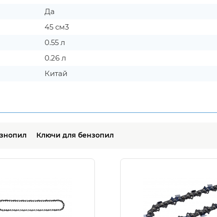
Да
45 см3
0.55 л
0.26 л
Китай
езнопил
Ключи для бензопил