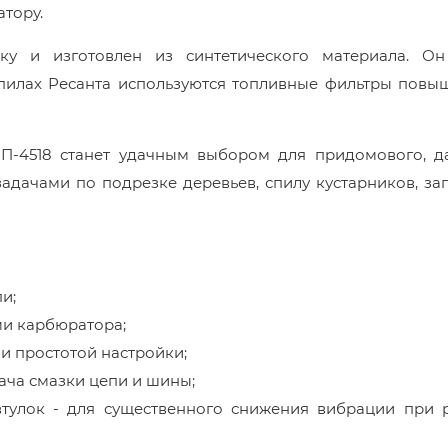
атору.
у и изготовлен из синтетического материала. Он
В пилах Ресанта используются топливные фильтры пов
БП-4518 станет удачным выбором для придомового, да
задачами по подрезке деревьев, спилу кустарников, за
и;
и карбюратора;
и простотой настройки;
ача смазки цепи и шины;
тулок - для существенного снижения вибрации при 