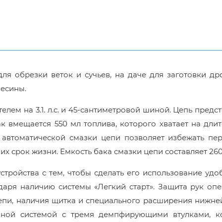
ля обрезки веток и сучьев, на даче для заготовки др
весины.
ем на 3.1. л.с. и 45-сантиметровой шиной. Цепь предс
ак вмещается 550 мл топлива, которого хватает на дли
 автоматической смазки цепи позволяет избежать пер
их срок жизни. Емкость бака смазки цепи составляет 260
тройства с тем, чтобы сделать его использование уд
даря наличию системы «Легкий старт». Защита рук оп
цепи, наличия щитка и специального расширения нижне
нной системой с тремя демпфирующими втулками, к