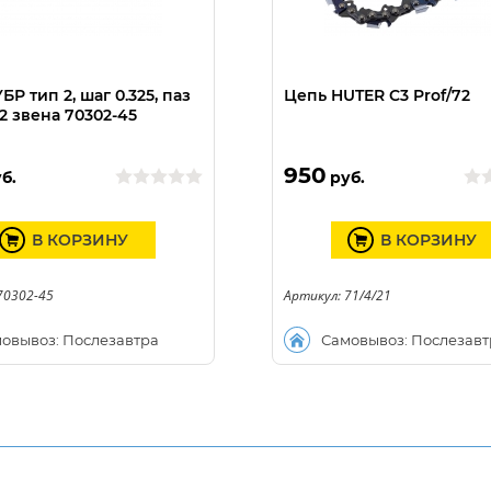
БР тип 2, шаг 0.325, паз
Цепь HUTER C3 Prof/72
72 звена 70302-45
950
б.
руб.
В КОРЗИНУ
В КОРЗИНУ
70302-45
Артикул: 71/4/21
овывоз: Послезавтра
Самовывоз: Послезавт