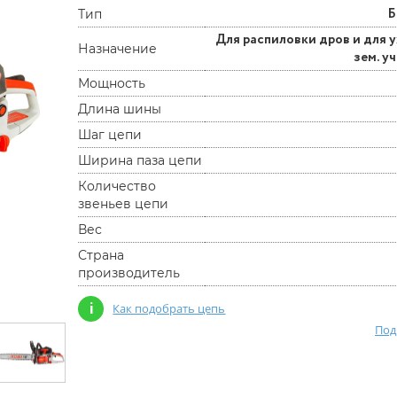
Б
Тип
Для распиловки дров и для 
Назначение
зем. у
Мощность
Длина шины
Шаг цепи
Ширина паза цепи
Количество
звеньев цепи
Вес
Страна
производитель
i
Как подобрать цепь
Под