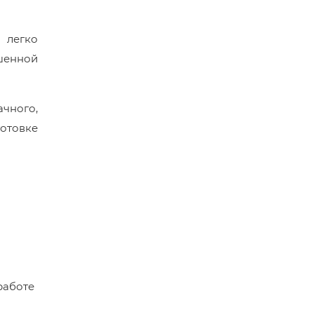
 легко
ышенной
чного,
готовке
работе