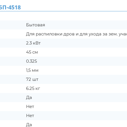
П-4518
Бытовая
Для распиловки дров и для ухода за зем. уч
2.3 кВт
45 см
0.325
1,5 мм
72 шт
6.25 кг
Да
Нет
Нет
Да