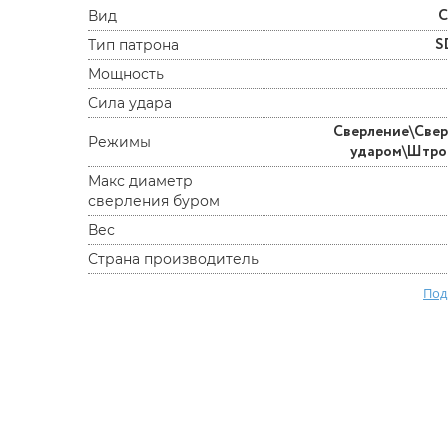
С
Вид
S
Тип патрона
Мощность
Сила удара
Сверление\Свер
Режимы
ударом\Штр
Макс диаметр
сверления буром
Вес
Страна производитель
Под