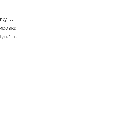
тку. Он
лировка
уск" в