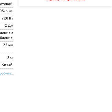
етевой
DS-plus
720 Вт
2 Дж
ление с
обление
22 мм
3 кг
Китай
робнее...