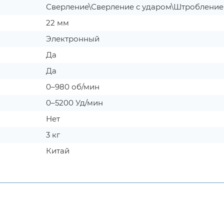
Сверление\Сверление с ударом\Штроблени
22 мм
Электронный
Да
Да
0–980 об/мин
0–5200 Уд/мин
Нет
3 кг
Китай