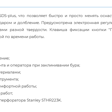
S-plus, что позволяет быстро и просто менять оснас
 ударом и долбление. Предусмотрена электронная регу
ами разной твердости. Клавиша фиксации кнопки "П
ой по времени работы.
ение;
та и оператора при заклинивании бура;
териалами;
трумента;
омфортной работы;
работ;
 перфоратора Stanley STHR223K.