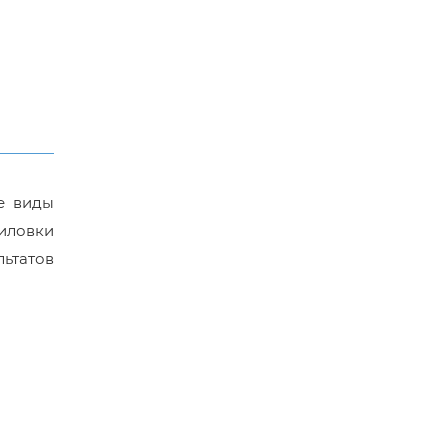
е виды
пиловки
льтатов