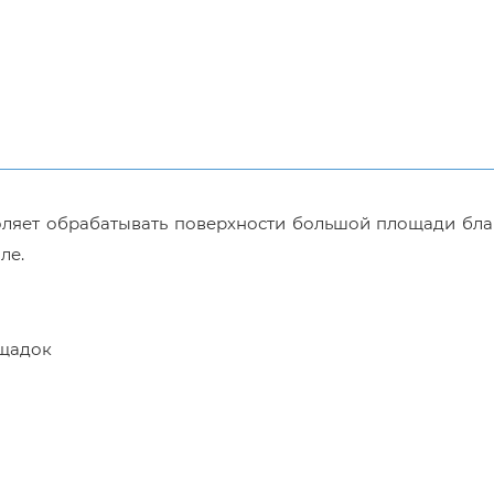
воляет обрабатывать поверхности большой площади бл
ле.
ощадок