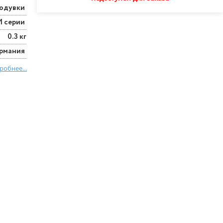
ходувки
M серии
0.3 кг
ермания
робнее...