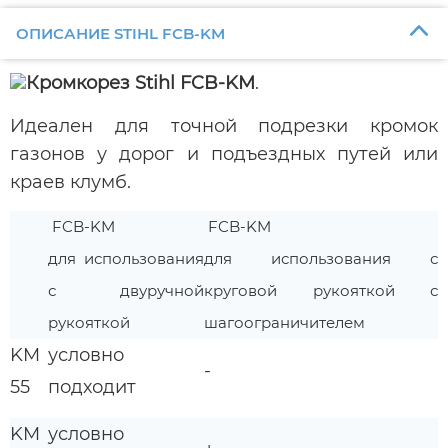
ОПИСАНИЕ STIHL FCB-KM
Кромкорез Stihl FCB-KM
.
Идеален для точной подрезки кромок
газонов у дорог и подъездных путей или
краев клумб.
FCB-KM
FCB-KM
для использования
для использования с
с двуручной
круговой рукояткой с
рукояткой
шагоограничителем
KM
условно
-
55
подходит
KM
условно