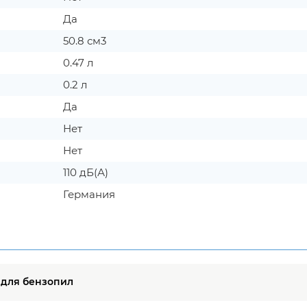
Да
50.8 см3
0.47 л
0.2 л
Да
Нет
Нет
110 дБ(А)
Германия
 для бензопил