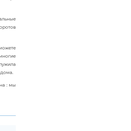
иальные
боротов
 можете
 многие
служила
 дома.
на : мы