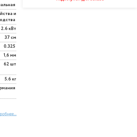
нальная
йства и
водства
2.6 кВт
37 см
0.325
1,6 мм
62 шт
5.6 кг
ермания
робнее...