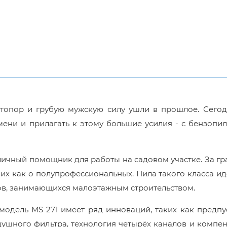
 топор и грубую мужскую силу ушли в прошлое. Сегод
ени и прилагать к этому большие усилия - с бензопи
тличный помощник для работы на садовом участке. За г
них как о полупрофессиональных. Пила такого класса и
ов, занимающихся малоэтажным строительством.
модель MS 271 имеет ряд инноваций, таких как предп
душного фильтра, технология четырёх каналов и компе