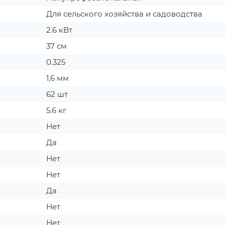
Для сельского хозяйства и садоводства
2.6 кВт
37 см
0.325
1,6 мм
62 шт
5.6 кг
Нет
Да
Нет
Нет
Да
Нет
Нет