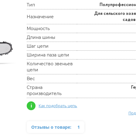
Полупрофессио
Тип
Для сельского хозя
Назначение
садо
Мощность
Длина шины
Шаг цепи
Ширина паза цепи
Количество звеньев
цепи
Вес
Г
Страна
производитель
i
Как подобрать цепь
Под
Отзывы о товаре:
1