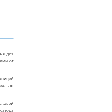
ня для
лами от
раницей
деально
усковой
нсатора