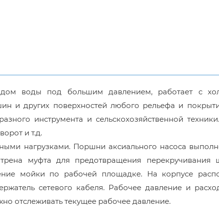
одом воды под большим давлением, работает с хо
ин и других поверхностей любого рельефа и покрыти
разного инструмента и сельскохозяйственной техники
орот и т.д.
вными нагрузками. Поршни аксиального насоса выполн
трена муфта для предотвращения перекручивания ш
ение мойки по рабочей площадке. На корпусе расп
держатель сетевого кабеля. Рабочее давление и расх
жно отслеживать текущее рабочее давление.