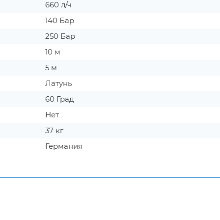
660 л/ч
140 Бар
250 Бар
10 м
5 м
Латунь
60 Град
Нет
37 кг
Германия