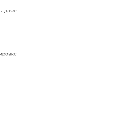
ть даже
тировке