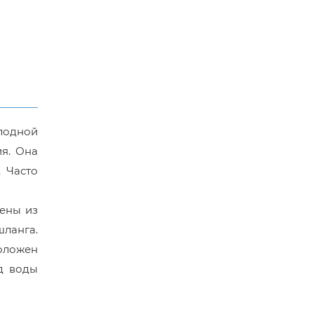
лодной
я. Она
. Часто
ены из
ланга.
оложен
од воды