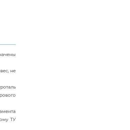
значены
вес, не
роталь
рового
ламента
ому ТУ