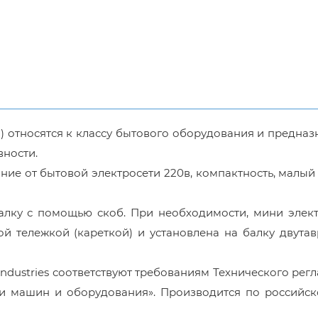
) относятся к классу бытового оборудования и предна
вности.
ие от бытовой электросети 220в, компактность, малый 
алку с помощью скоб. При необходимости, мини элект
 тележкой (кареткой) и установлена на балку двутав
ndustries соответствуют требованиям Технического рег
ти машин и оборудования». Производится по российск