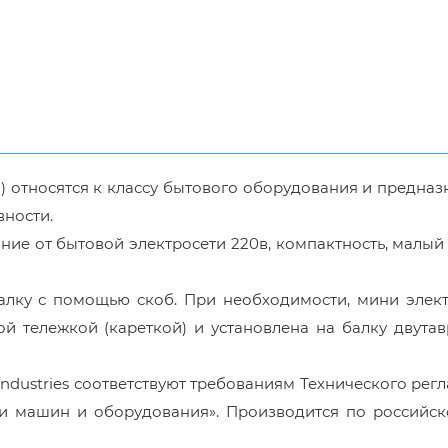
) относятся к классу бытового оборудования и предна
вности.
ие от бытовой электросети 220в, компактность, малый 
алку с помощью скоб. При необходимости, мини элект
 тележкой (кареткой) и установлена на балку двутав
ndustries соответствуют требованиям Технического рег
ти машин и оборудования». Производится по российск