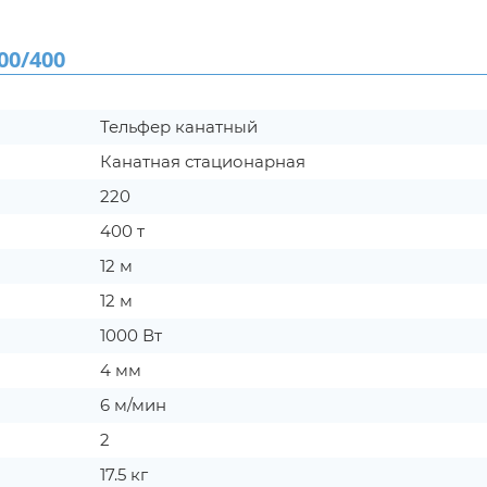
0/400
Тельфер канатный
Канатная стационарная
220
400 т
12 м
12 м
1000 Вт
4 мм
6 м/мин
2
17.5 кг