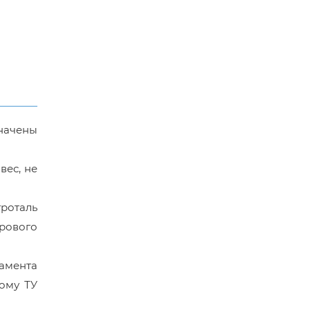
значены
вес, не
роталь
рового
ламента
ому ТУ